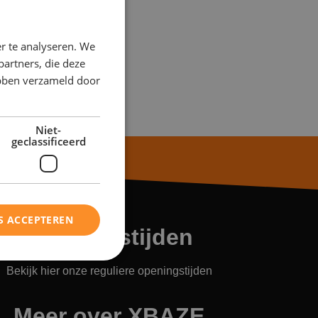
r te analyseren. We
partners, die deze
ebben verzameld door
Niet-
geclassificeerd
S ACCEPTEREN
Openingstijden
Bekijk hier onze reguliere openingstijden
rd
Meer over XBAZE
ing en accountbeheer. De