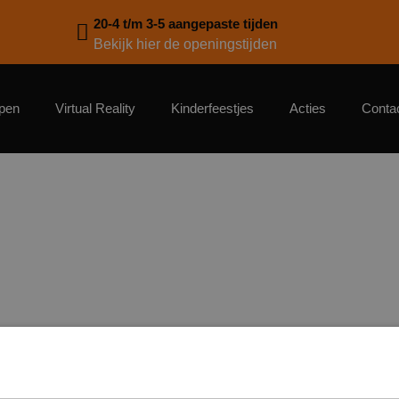
20-4 t/m 3-5 aangepaste tijden
Bekijk hier de openingstijden
pen
Virtual Reality
Kinderfeestjes
Acties
Conta