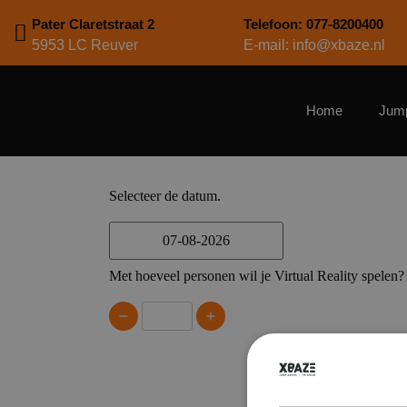
Pater Claretstraat 2
Telefoon: 077-8200400
5953 LC Reuver
E-mail: info@xbaze.nl
Home
Jum
Selecteer de datum.
Met hoeveel personen wil je Virtual Reality spelen?