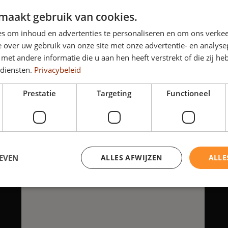
Powered by
maakt gebruik van cookies.
s om inhoud en advertenties te personaliseren en om ons verkee
 over uw gebruik van onze site met onze advertentie- en analyse
et andere informatie die u aan hen heeft verstrekt of die zij h
 diensten.
Privacybeleid
Prestatie
Targeting
Functioneel
EVEN
ALLES AFWIJZEN
ALLE
trikt noodzakelijk
Prestatie
Targeting
Functioneel
Niet-geclassificee
kies maken de kernfunctionaliteiten van de website mogelijk, zoals gebruikersaanmeld